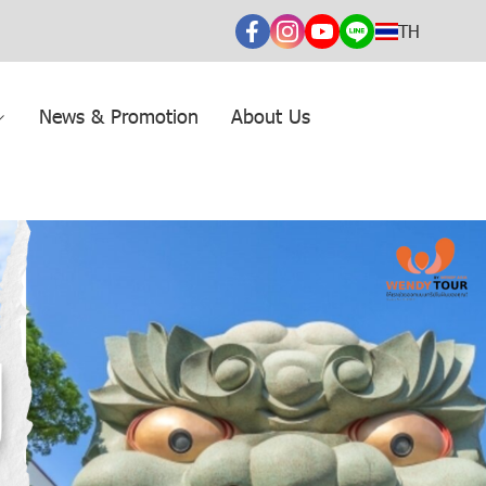
TH
News & Promotion
About Us