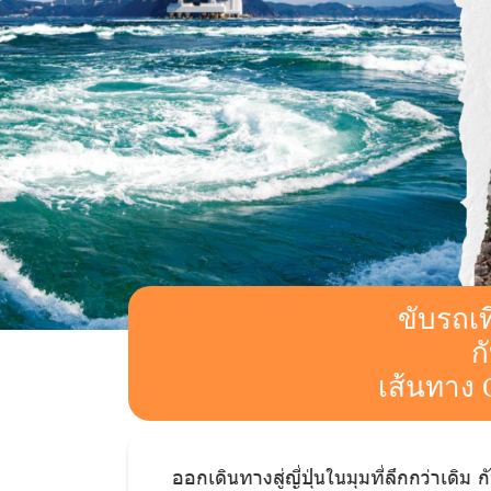
ขับรถเท
กั
เส้นทาง 
อ
อ
ก
เ
ดิ
น
ท
า
ง
สู่
ญี่
ปุ่
น
ใ
น
มุ
ม
ที่
ลึ
ก
ก
ว่
า
เ
ดิ
ม
กั