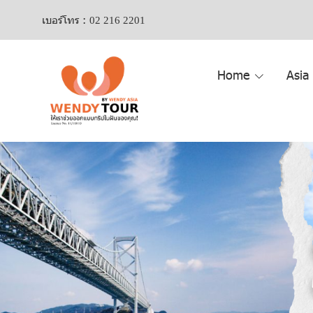
เบอร์โทร :
02 216 2201
Home
Asia