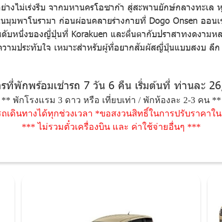
อ
ย่
า
ง
ไ
ม่
เ
ร่
ง
รี
บ
จ
า
ก
ม
ห
า
น
ค
ร
โ
อ
ซ
า
ก้
า
สู่
ส
ะ
พ
า
น
ยั
ก
ษ์
ก
ล
า
ง
ท
ะ
เ
ล
ห
ใ
น
มุ
ม
พ
า
โ
น
ร
า
ม
า
ก่
อ
น
ผ่
อ
น
ค
ล
า
ย
ร่
า
ง
ก
า
ย
ที่
D
o
g
o
O
n
s
e
n
อ
อ
น
เ
น
ดั
บ
ห
นึ่
ง
ข
อ
ง
ญี่
ปุ่
น
ที่
K
o
r
a
k
u
e
n
แ
ล
ะ
ตื่
น
ต
า
กั
บ
ป
ร
า
ส
า
ท
ง
ด
ง
า
ม
ห
ค
ว
า
ม
ป
ร
ะ
ทั
บ
ใ
จ
เ
ห
ม
า
ะ
สำ
ห
รั
บ
ผู้
ที่
อ
ย
า
ก
สั
ม
ผั
ส
ญี่
ปุ่
น
แ
บ
บ
ส
ง
บ
ลึ
ารที่พักพร้อมเช่ารถ 7 วัน 6 คืน เริ่มต้นที่ ท่านละ 
** พักโรงแรม 3 ดาว หรือ เที่ยบเท่า / พักห้องละ 2-3 คน **
รถเดินทางได้ทุกช่วงเวลา *ขอสงวนสิทธิ์ในการปรับราคาใน
*** ไม่รวมตั๋วเครื่องบิน และ ค่าใช้จ่ายอื่นๆ ***