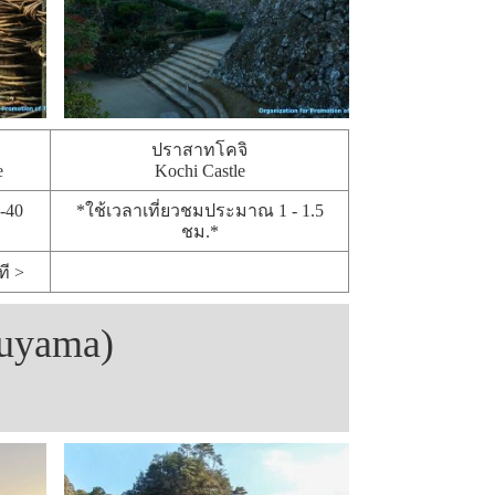
ปราสาทโคจิ
e
Kochi Castle
-40
*ใช้เวลาเที่ยวชมประมาณ 1 - 1.5
ชม.*
ี >
uyama)