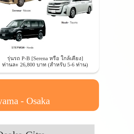
รุ่นรถ P-B [Serena หรือ ใกล้เคียง]
ท่านละ 26,800 บาท (สำหรับ 5-6 ท่าน)
yama - Osaka