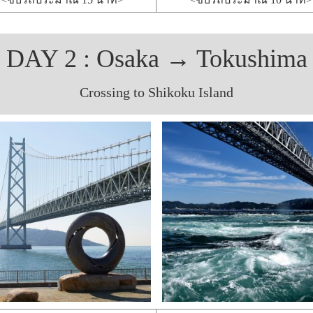
DAY 2 : Osaka → Tokushima
Crossing to Shikoku Island