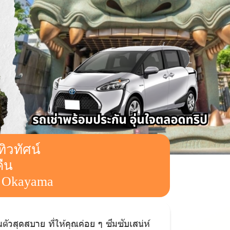
ทิวทัศน์
คืน
- Okayama
น
ตั
ว
สุ
ด
ส
บ
า
ย
ที่
ใ
ห้
คุ
ณ
ค่
อ
ย
ๆ
ซึ
ม
ซั
บ
เ
ส
น่
ห์