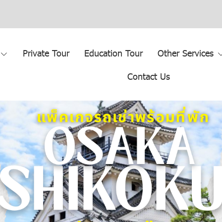
Private Tour
Education Tour
Other Services
Contact Us