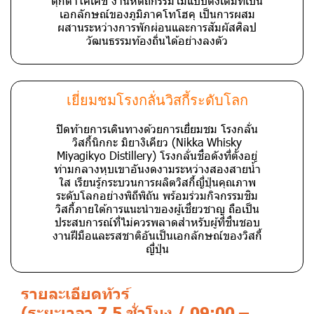
ตุ๊กตาโคเคชิ งานหัตถกรรมไม้แบบดั้งเดิมที่เป็น
เอกลักษณ์ของภูมิภาคโทโฮคุ เป็นการผสม
ผสานระหว่างการพักผ่อนและการสัมผัสศิลป
วัฒนธรรมท้องถิ่นได้อย่างลงตัว
เยี่ยมชมโรงกลั่นวิสกี้ระดับโลก
ปิดท้ายการเดินทางด้วยการเยี่ยมชม โรงกลั่น
วิสกี้นิกกะ มิยางิเคียว (Nikka Whisky
Miyagikyo Distillery) โรงกลั่นชื่อดังที่ตั้งอยู่
ท่ามกลางหุบเขาอันงดงามระหว่างสองสายน้ำ
ใส เรียนรู้กระบวนการผลิตวิสกี้ญี่ปุ่นคุณภาพ
ระดับโลกอย่างพิถีพิถัน พร้อมร่วมกิจกรรมชิม
วิสกี้ภายใต้การแนะนำของผู้เชี่ยวชาญ ถือเป็น
ประสบการณ์ที่ไม่ควรพลาดสำหรับผู้ที่ชื่นชอบ
งานฝีมือและรสชาติอันเป็นเอกลักษณ์ของวิสกี้
ญี่ปุ่น
รายละเอียดทัวร์
(ระยะเวลา 7.5 ชั่วโมง / 09:00 –