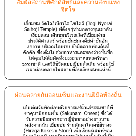
สัมผัสสถานที่ศักดิ์สิทธิ์และความสงบแห่ง
จิตใจ
เยี่ยมชม วัดโจงิเนียวไร ไซโฮจิ (Jogi Nyorai
Saihoji Temple) ที่ตั้งอยู่ท่ามกลางขุนเขาอัน
เงียบสงบ เดินชมบริเวณวัดที่เปี่ยมด้วย
ประวัติศาสตร์ พร้อมชื่นชมเจดีย์ห้าชั้นอัน
งดงาม บริเวณโดยรอบยังมีตลาดท้องถิ่นที่
คึกคัก ซึ่งเต็มไปด้วยอาหารและของว่างขึ้นชื่อ
ให้คุณได้สัมผัสทั้งบรรยากาศแห่งศรัทธา
ธรรมชาติ และวิถีชีวิตแบบญี่ปุ่นดั้งเดิม พร้อมใช้
เวลาผ่อนคลายในสถานที่อันเงียบสงบแห่งนี้
ผ่อนคลายกับออนเซ็นและงานฝีมือท้องถิ่น
เติมเต็มวันพักผ่อนด้วยการแช่น้ำแร่ธรรมชาติที่
ซาคุนามิออนเซ็น (Sakunami Onsen) ซึ่งได้
รับความนิยมจากชาวญี่ปุ่นมาอย่างยาวนาน
หลังจากนั้น เยี่ยมชม ร้านตุ๊กตาโคเคชิฮิรางะ
(Hiraga Kokeshi Store) เพื่อเรียนรู้เสน่ห์ของ