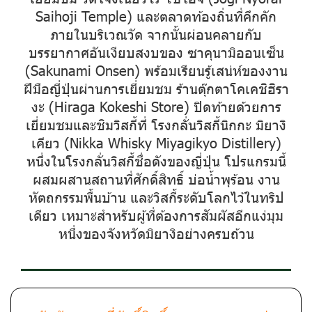
Saihoji Temple) และตลาดท้องถิ่นที่คึกคัก
ภายในบริเวณวัด จากนั้นผ่อนคลายกับ
บรรยากาศอันเงียบสงบของ ซาคุนามิออนเซ็น
(Sakunami Onsen) พร้อมเรียนรู้เสน่ห์ของงาน
ฝีมือญี่ปุ่นผ่านการเยี่ยมชม ร้านตุ๊กตาโคเคชิฮิรา
งะ (Hiraga Kokeshi Store) ปิดท้ายด้วยการ
เยี่ยมชมและชิมวิสกี้ที่ โรงกลั่นวิสกี้นิกกะ มิยางิ
เคียว (Nikka Whisky Miyagikyo Distillery)
หนึ่งในโรงกลั่นวิสกี้ชื่อดังของญี่ปุ่น โปรแกรมนี้
ผสมผสานสถานที่ศักดิ์สิทธิ์ บ่อน้ำพุร้อน งาน
หัตถกรรมพื้นบ้าน และวิสกี้ระดับโลกไว้ในทริป
เดียว เหมาะสำหรับผู้ที่ต้องการสัมผัสอีกแง่มุม
หนึ่งของจังหวัดมิยางิอย่างครบถ้วน