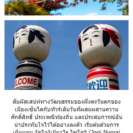
สัมผัสเสน่ห์ทางวัฒนธรรมของฝั่งตะวันตกของ
เมืองเซ็นไดกับทัวร์เต็มวันที่ผสมผสานความ
ศักดิ์สิทธิ์ ประเพณีท้องถิ่น และประสบการณ์อัน
น่าประทับใจไว้ได้อย่างลงตัว เริ่มต้นด้วยการ
เยี่ยมชม วัดโจงิเนียวไร ไซโฮจิ (Jogi Nyorai