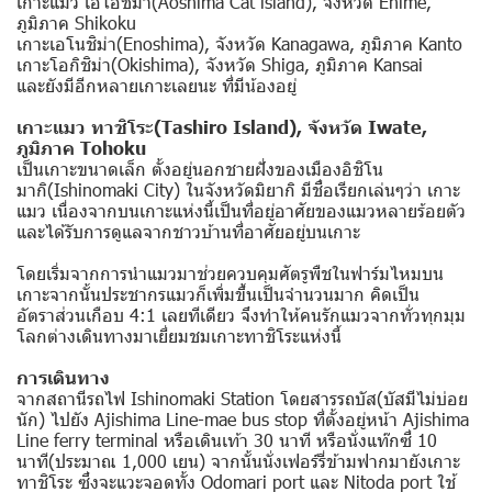
เกาะแมว เอโอชิม่า(Aoshima Cat island), จังหวัด Ehime,
ภูมิภาค Shikoku
เกาะเอโนชิม่า(Enoshima), จังหวัด Kanagawa, ภูมิภาค Kanto
เกาะโอกิชิม่า(Okishima), จังหวัด Shiga, ภูมิภาค Kansai
และยังมีอีกหลายเกาะเลยนะ ที่มีน้องอยู่
เกาะแมว ทาชิโระ(Tashiro Island), จังหวัด Iwate,
ภูมิภาค Tohoku
เป็นเกาะขนาดเล็ก ตั้งอยู่นอกชายฝั่งของเมืองอิชิโน
มากิ(Ishinomaki City) ในจังหวัดมิยากิ มีชื่อเรียกเล่นๆว่า เกาะ
แมว เนื่องจากบนเกาะแห่งนี้เป็นที่อยู่อาศัยของแมวหลายร้อยตัว
และได้รับการดูแลจากชาวบ้านที่อาศัยอยู่บนเกาะ
โดยเริ่มจากการนำแมวมาช่วยควบคุมศัตรูพืชในฟาร์มไหมบน
เกาะจากนั้นประชากรแมวก็เพิ่มขึ้นเป็นจำนวนมาก คิดเป็น
อัตราส่วนเกือบ 4:1 เลยทีเดียว จึงทำให้คนรักแมวจากทั่วทุกมุม
โลกต่างเดินทางมาเยี่ยมชมเกาะทาชิโระแห่งนี้
การเดินทาง
จากสถานีรถไฟ Ishinomaki Station โดยสารรถบัส(บัสมีไม่บ่อย
นัก) ไปยัง Ajishima Line-mae bus stop ที่ตั้งอยู่หน้า Ajishima
Line ferry terminal หรือเดินเท้า 30 นาที หรือนั่งแท๊กซี่ 10
นาที(ประมาณ 1,000 เยน) จากนั้นนั่งเฟอร์รี่ข้ามฟากมายังเกาะ
ทาชิโระ ซึ่งจะแวะจอดทั้ง Odomari port และ Nitoda port ใช้