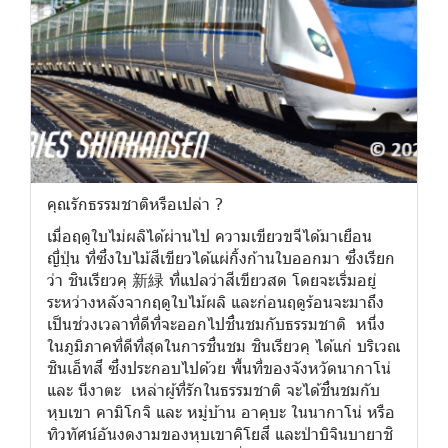
คุณรักธรรมชาติหรือเปล่า ?
เมื่อฤดูใบไม่ผลิได้ผ่านไป ความเขียวขจีได้มาเยือน
ญี่ปุ่น ที่ซึ่งใบไม้สีเขียวได้แผ่กิ้งก้านใบออกมา ซึ่งเรียก
ว่า ชินเรียวคุ 新緑 ที่แปลว่าสีเขียวสด โดยจะเริ่มอยู่
ระหว่างหลังจากฤดูใบไม้ผลิ และก่อนฤดูร้อนจะมาถึง
เป็นช่วงเวลาที่ดีที่จะออกไปชื่นชมกับธรรมชาติ หนึ่ง
ในภูมิภาคที่ดีที่สุดในการชื่นชม ชินเรียวคุ ได้แก่ บริเวณ
ชินเอ็ทสึ ซึ่งประกอบไปด้วย พื้นที่ของจังหวัดนากาโน่
และ นีงาตะ เหล่าผู้ที่รักในธรรมชาติ จะได้ชื่นชมกับ
หุบเขา คามิโกจิ และ หมู่บ้าน อาคุบะ ในนากาโน่ หรือ
ทิวทัศน์อันงดงามของหุบเขาคิโยสึ และป่าบิจินบายาชิ