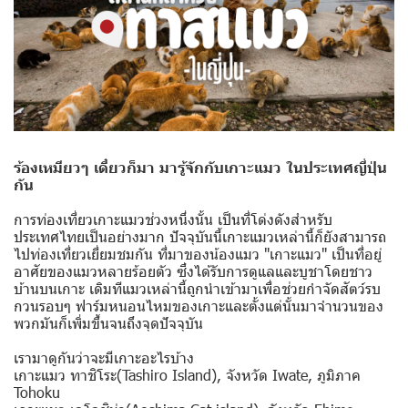
ร้องเหมียวๆ เดี๋ยวก็มา มารู้จักกับเกาะแมว ในประเทศญี่ปุ่น
กัน
การท่องเที่ยวเกาะแมวช่วงหนึ่งนั้น เป็นที่โด่งดังสำหรับ
ประเทศไทยเป็นอย่างมาก ปัจจุบันนี้เกาะแมวเหล่านี้ก็ยังสามารถ
ไปท่องเที่ยวเยี่ยมชมกัน‍ ที่มาของน้องแมว "เกาะแมว" เป็นที่อยู่
อาศัยของแมวหลายร้อยตัว ซึ่งได้รับการดูแลและบูชาโดยชาว
บ้านบนเกาะ เดิมทีแมวเหล่านี้ถูกนำเข้ามาเพื่อช่วยกำจัดสัตว์รบ
กวนรอบๆ ฟาร์มหนอนไหมของเกาะและตั้งแต่นั้นมาจำนวนของ
พวกมันก็เพิ่มขึ้นจนถึงจุดปัจจุบัน
เรามาดูกันว่าจะมีเกาะอะไรบ้าง
เกาะแมว ทาชิโระ(Tashiro Island), จังหวัด Iwate, ภูมิภาค
Tohoku